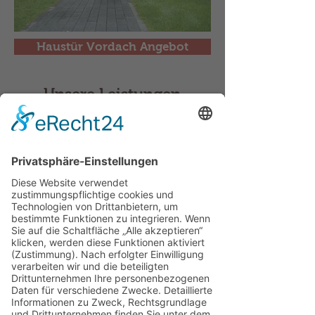
Haustür Vordach Angebot
Unsere Leistungen
Eigene Herstellung
//
Maßgefertigte
Aluminium Terrassenüberdachungen
& Wintergärten
// eigener
Vertrieb
//
Kundenfreundlicher
Service
//
Maßanfertigungen
//
Wartung und Service //
Vieles mehr...
Jetzt Termin buchen
Hochqualitative
Materialien
Kundenbewertung