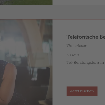
Telefonische B
Weiterlesen
30 Min.
Tel-
Tel-Beratungstermin
Beratungstermin
Jetzt buchen