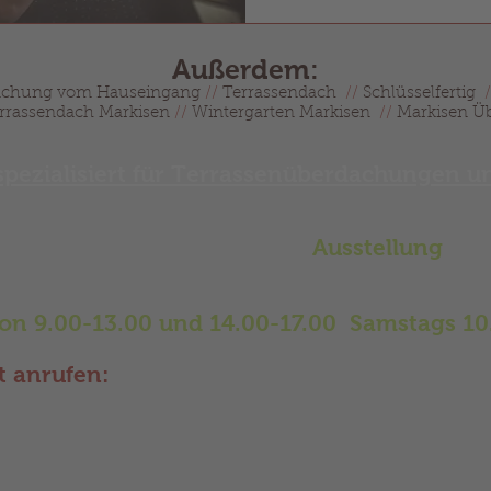
Außerdem:
chung vom Hauseingang
//
Terrassendach
//
Schlüsselfertig
/
rrassendach Markisen
//
Wintergarten Markisen
//
Markisen Ü
spezialisiert für Terrassenüberdachungen 
Sie gerne in unserer großen
Ausstellung
zu 
her, Vordächer, Hauseingang Überdachung
Glasschiebetüren und vieles mehr.
von 9.00-13.00 und 14.00-17.00 Samstags 10
t anrufen:
Deutschland-Service-Tel: 0163-7