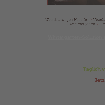
Überdachungen Haustür
//
Überda
Sommergarten
//
Te
Wintergarten-Solution 
Wir beraten 
Terrassendäc
Täglich 
Jetz