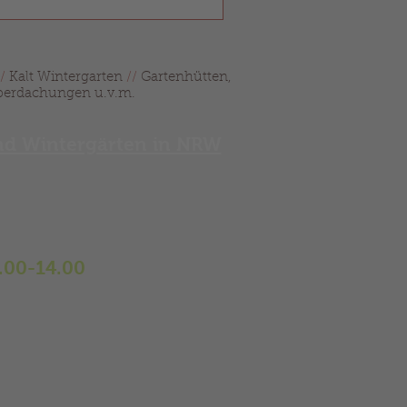
/
Kalt Wintergarten
//
Gartenhütten,
berdachungen u.v.m.
und Wintergärten in NRW
Wintergärten,
en, Markisen,
.00-14.00
333567