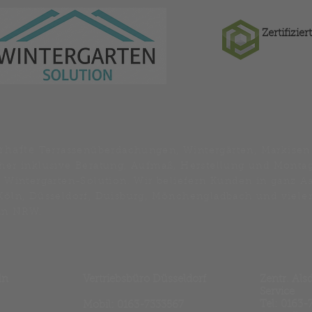
Zertifizi
rhafte
Terrassenüberdachungen, Wintergärten, Markisen
her inklusive Beratung,
Aufmaß, Herstellung und
Montag
t Wintergarten-Solution. Wir beliefern Kunden in ganz A
Köln, Düsseldorf, Duisburg, Mönchengladbach und viele
 in NRW.
ln
Vertriebsbüro Düsseldorf
Zentr. Als
Service
Tel: 0163-
Mobil:
0163-7333567