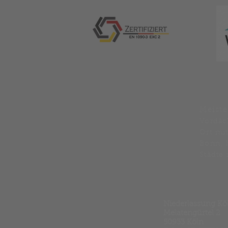
Meiste
Vordäc
Ort mi
Bonn, 
Städte
Niederlassung Kö
Melatengürtel 2
50933 Köln