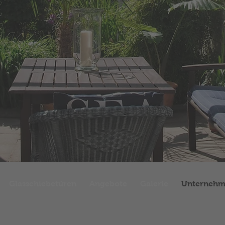
Glasschiebetüren
Angebote
Galerie
Unterneh