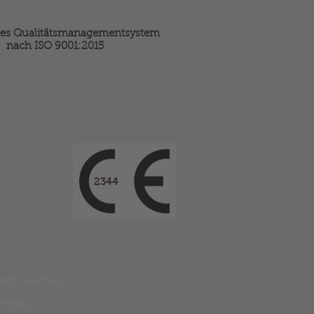
ertes Qualitätsmanagementsystem
nach ISO 9001:2015
 und
e vor
2344
achen,
n weitere
dorf / Aachen
7333567