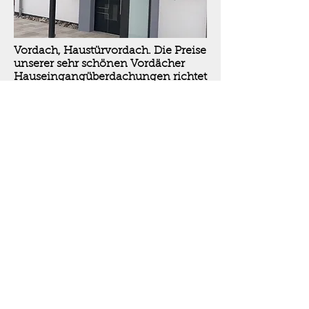
Vordach, Haustürvordach. Die Preise
unserer sehr schönen Vordächer
Hauseingangüberdachungen richtet
sich nach Größe und Ausstattung.
Vordach, Haustürvordach Preise mit
8mm VSG-Glas:
Breite:
2500-3000
mm Tiefe:
1000-1500
mm Preis: 3777,25 €
Breite:
3000-3500
mm Tiefe:
1000-1500
mm Preis: 3959,03 €
Vordach Angebote und Preise:
Vordach Preise, Haustürvordach
Preise. Preise der Vordächer sind
Abholpreise ab Werk Alsdorf.Ohne
Montage, Feinmaß und Lieferung.