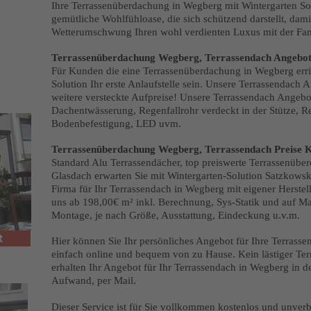
Ihre Terrassenüberdachung in Wegberg mit Wintergarten Solu
gemütliche Wohlfühloase, die sich schützend darstellt, dami
Wetterumschwung Ihren wohl verdienten Luxus mit der Fam
Terrassenüberdachung Wegberg, Terrassendach Angebot
Für Kunden die eine Terrassenüberdachung in Wegberg erric
Solution Ihr erste Anlaufstelle sein. Unsere Terrassendach
weitere versteckte Aufpreise! Unsere Terrassendach Angebot
Dachentwässerung, Regenfallrohr verdeckt in der Stütze, R
Bodenbefestigung, LED uvm.
Terrassenüberdachung Wegberg, Terrassendach Preise K
Standard Alu Terrassendächer, top preiswerte Terrassenüb
Glasdach erwarten Sie mit Wintergarten-Solution Satzkowski
Firma für Ihr Terrassendach in Wegberg mit eigener Herstel
uns ab 198,00€ m² inkl. Berechnung, Sys-Statik und auf M
Montage, je nach Größe, Ausstattung, Eindeckung u.v.m.
t
Hier können Sie Ihr persönliches Angebot für Ihre Terrass
einfach online und bequem von zu Hause. Kein lästiger Ter
erhalten Ihr Angebot für Ihr Terrassendach in Wegberg in d
Aufwand, per Mail.
Dieser Service ist für Sie vollkommen kostenlos und unverb