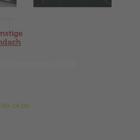
nstige
ndach
und Wintergärten in NRW
Wintergärten,
en, Markisen,
.00-14.00
333567