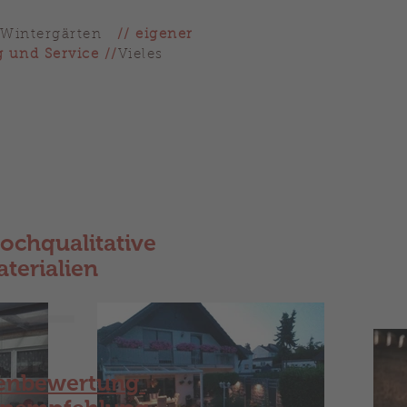
& Wintergärten
// eigener
 und Service //
Vieles
ochqualitative
terialien
enbewertung