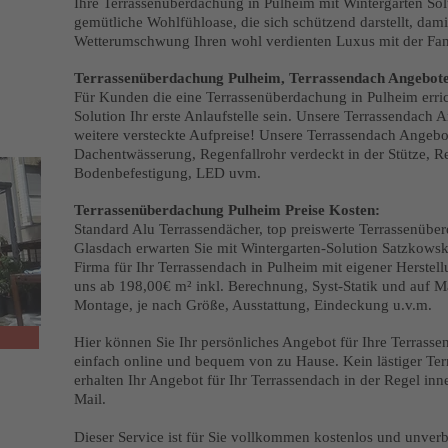
Ihre Terrassenüberdachung in Pulheim mit Wintergarten Solu
gemütliche Wohlfühloase, die sich schützend darstellt, dami
Wetterumschwung Ihren wohl verdienten Luxus mit der Fam
Terrassenüberdachung Pulheim, Terrassendach Angebote
Für Kunden die eine Terrassenüberdachung in Pulheim erric
Solution Ihr erste Anlaufstelle sein. Unsere Terrassendach
weitere versteckte Aufpreise! Unsere Terrassendach Angebot
Dachentwässerung, Regenfallrohr verdeckt in der Stütze, R
Bodenbefestigung, LED uvm.
Terrassenüberdachung Pulheim Preise Kosten:
Standard Alu Terrassendächer, top preiswerte Terrassenüb
Glasdach erwarten Sie mit Wintergarten-Solution Satzkowski
Firma für Ihr Terrassendach in Pulheim mit eigener Herstell
uns ab 198,00€ m² inkl. Berechnung, Syst-Statik und auf 
Montage, je nach Größe, Ausstattung, Eindeckung u.v.m.
Hier können Sie Ihr persönliches Angebot für Ihre Terrass
einfach online und bequem von zu Hause. Kein lästiger Ter
erhalten Ihr Angebot für Ihr Terrassendach in der Regel in
Mail.
Dieser Service ist für Sie vollkommen kostenlos und unverb