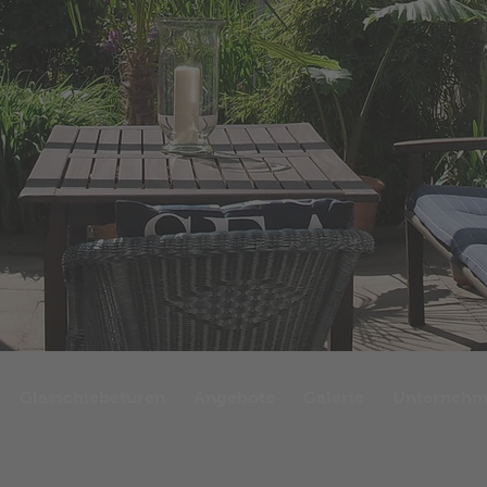
Glasschiebetüren
Angebote
Galerie
Unterneh