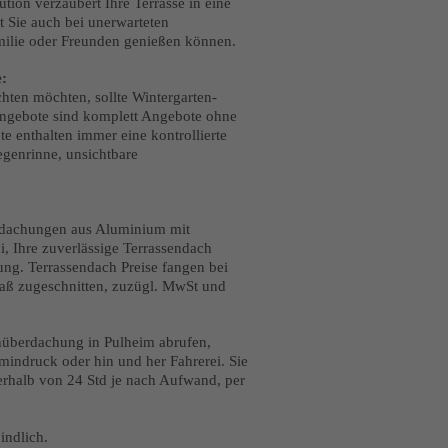
tion verzaubert Ihre Terrasse in eine
t Sie auch bei unerwarteten
ilie oder Freunden genießen können.
:
hten möchten, sollte Wintergarten-
 Angebote sind komplett Angebote ohne
e enthalten immer eine kontrollierte
egenrinne, unsichtbare
erdachungen aus Aluminium mit
, Ihre zuverlässige Terrassendach
ung. Terrassendach Preise fangen bei
Maß zugeschnitten, zuzügl. MwSt und
enüberdachung in Pulheim abrufen,
mindruck oder hin und her Fahrerei. Sie
nerhalb von 24 Std je nach Aufwand, per
indlich.