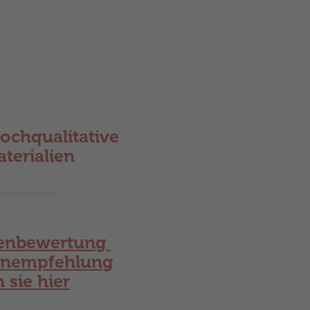
ochqualitative
terialien
enbewertung
nempfehlung
n sie hier