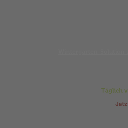
Wintergarten-Solution 
Wir beraten 
Terrassendäc
Täglich 
Jetz