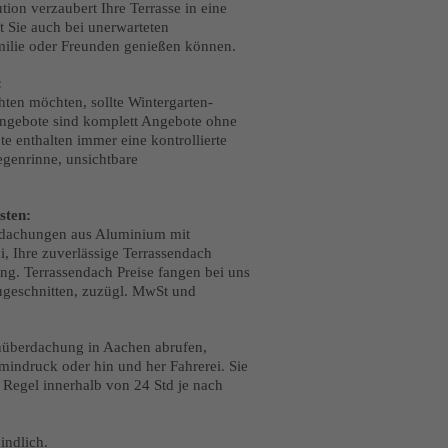
ion verzaubert Ihre Terrasse in eine
t Sie auch bei unerwarteten
ilie oder Freunden genießen können.
:
ten möchten, sollte Wintergarten-
 Angebote sind komplett Angebote ohne
e enthalten immer eine kontrollierte
egenrinne, unsichtbare
sten:
erdachungen aus Aluminium mit
, Ihre zuverlässige Terrassendach
ung. Terrassendach Preise fangen bei uns
ugeschnitten, zuzügl. MwSt und
enüberdachung in Aachen abrufen,
mindruck oder hin und her Fahrerei. Sie
r Regel innerhalb von 24 Std je nach
indlich.