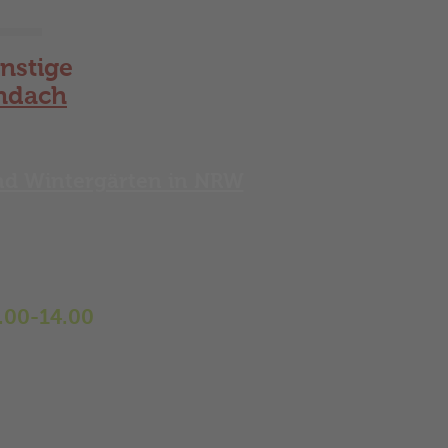
nstige
ndach
und Wintergärten in NRW
Wintergärten,
en, Markisen,
.00-14.00
333567