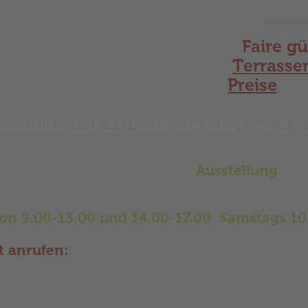
Faire gü
Terrasse
Preise
spezialisiert für Terrassenüberdachungen 
Sie gerne in unserer großen
Ausstellung
zu 
her, Vordächer, Hauseingang Überdachung
Glasschiebetüren und vieles mehr.
von 9.00-13.00 und 14.00-17.00 Samstags 10
t anrufen:
Deutschland-Service-Tel: 0163-7