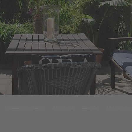
Glasschiebetüren
Angebote
Galerie
Unterneh