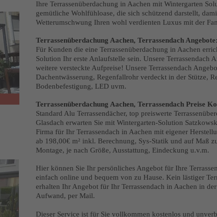
Ihre Terrassenüberdachung in Aachen mit Wintergarten Solut
gemütliche Wohlfühloase, die sich schützend darstellt, dami
Wetterumschwung Ihren wohl verdienten Luxus mit der Fam
Terrassenüberdachung Aachen, Terrassendach Angebote
Für Kunden die eine Terrassenüberdachung in Aachen errich
Solution Ihr erste Anlaufstelle sein. Unsere Terrassendach
weitere versteckte Aufpreise! Unsere Terrassendach Angebot
Dachentwässerung, Regenfallrohr verdeckt in der Stütze, R
Bodenbefestigung, LED uvm.
Terrassenüberdachung Aachen, Terrassendach Preise Ko
Standard Alu Terrassendächer, top preiswerte Terrassenüb
Glasdach erwarten Sie mit Wintergarten-Solution Satzkowski
Firma für Ihr Terrassendach in Aachen mit eigener Herstell
ab 198,00€ m² inkl. Berechnung, Sys-Statik und auf Maß z
Montage, je nach Größe, Ausstattung, Eindeckung u.v.m.
Hier können Sie Ihr persönliches Angebot für Ihre Terrass
einfach online und bequem von zu Hause. Kein lästiger Ter
erhalten Ihr Angebot für Ihr Terrassendach in Aachen in de
Aufwand, per Mail.
Dieser Service ist für Sie vollkommen kostenlos und unverb